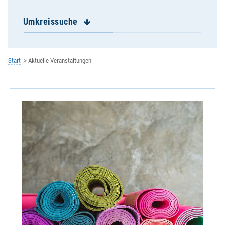
Letzau, St. Johann Nepomuk
Leuchtenberg, St. Margareta
Umkreissuche
Luhe, St. Martin - mit Oberwildenau
Mantel, St. Peter und Paul
Michldorf, St. Ulrich
Start
Aktuelle Veranstaltungen
Mockersdorf, St. Michael
Moosbach, St. Peter und Paul
Neuhaus, Hl. Geist
Neukirchen St. Christoph
Neustadt/WN, St. Georg
Oberwildenau, St. Michael
Parkstein, St. Pankratius
Pirk, Auferstehung Christi
Pleystein, St. Sigismund
Pressath, St. Georg
Püchersreuth, St. Peter und Paul
Roggenstein, St. Erhard
Schirmitz, Maria Königin