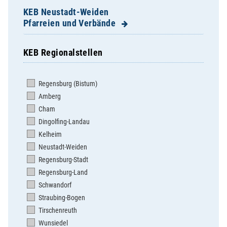
KEB Neustadt-Weiden
Pfarreien und Verbände
KEB Regionalstellen
Altenstadt/WN, Hl. Familie
Bechtsrieth, St. Josef
Regensburg (Bistum)
Burkhardsreuth, St. Jakob
Amberg
Eschenbach, St. Laurentius
Cham
Eslarn, Maria Himmelfahrt
Dingolfing-Landau
Etzenricht, St. Nikolaus
Kelheim
Floß, St. Johannes der Täufer
Neustadt-Weiden
Flossenbürg, St. Pankratius
Regensburg-Stadt
Grafenwöhr, Hl. Dreifaltigkeit
Regensburg-Land
Kaltenbrunn, St. Martin
Schwandorf
Kirchendemenreuth, St. Johannes
Straubing-Bogen
Kirchenthumbach, Mariä Himmelfahrt
Tirschenreuth
Kohlberg, Herz Jesu
Wunsiedel