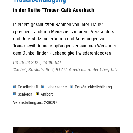
KLB-Kreisverband
KoKi Neustadt a. d. Waldnaab
in der Reihe "Trauer-Café Auerbach
Malteser-Hospizdienst
Sodalenring e.V. Weiden
In einem geschützten Rahmen von ihrer Trauer
Sorgende Gemeinde Weiherhammer
sprechen - anderen Menschen zuhören - Verständnis
Speinshart Kloster - Begegnungsstätte
und Unterstützung erfahren und Anregungen zur
St.-Michaels-Bund
Trauerbewältigung empfangen - zusammen Wege aus
dem Dunkel finden - Lebendigkeit wiederentdecken
Do 06.08.2026, 14:00 Uhr
"Arche", Kirchstraße 2, 91275 Auerbach in der Oberpfalz
Gesellschaft
Lebensende
Persönlichkeitsbildung
Senioren
Amberg
Veranstaltungsnr.: 2-30597