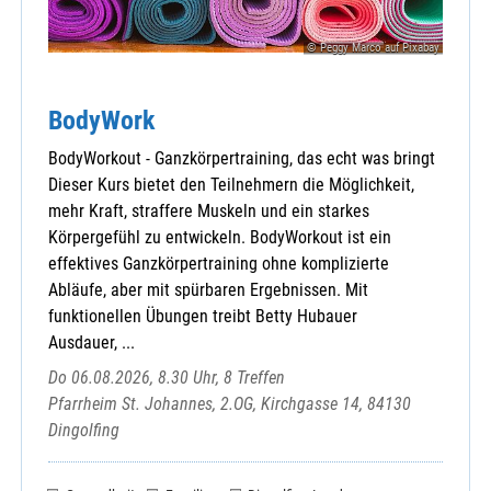
Schwarzenbach, St. Anton
Speinshart, Maria Immaculata
© Peggy Marco auf Pixabay
Störnstein, St. Salvator
Tännesberg, St. Michael
BodyWork
Vohenstrauß, Maria Immaculata
Waidhaus, St. Emmeram
BodyWorkout - Ganzkörpertraining, das echt was bringt
Waldthurn, St. Sebastian
Dieser Kurs bietet den Teilnehmern die Möglichkeit,
Weiden - Herz Jesu
mehr Kraft, straffere Muskeln und ein starkes
Weiden - Maria Waldrast
Körpergefühl zu entwickeln. BodyWorkout ist ein
Weiden - St. Elisabeth
effektives Ganzkörpertraining ohne komplizierte
Weiden - St. Johannes
Abläufe, aber mit spürbaren Ergebnissen. Mit
Weiden - St. Josef
funktionellen Übungen treibt Betty Hubauer
Weiden - St. Konrad
Ausdauer, ...
Weiden-Neunkirchen, St. Dionysius
Do 06.08.2026, 8.30 Uhr, 8 Treffen
Weiden-Ost - St. Maria
Pfarrheim St. Johannes, 2.OG, Kirchgasse 14, 84130
Weiden-Rothenstadt, St. Marien
Dingolfing
Weiherhammer, Hl. Familie
Wilchenreuth, St. Ulrich