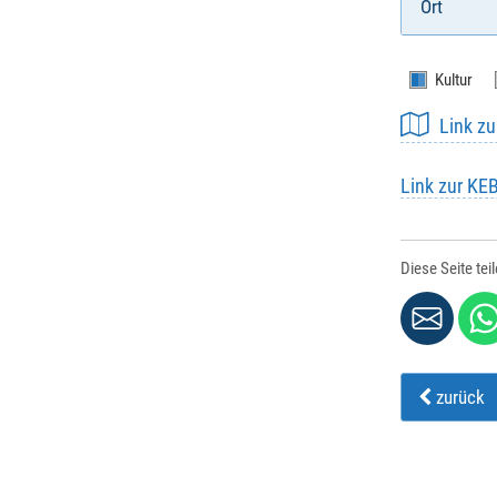
Ort
Kultur
Link z
Link zur K
Diese Seite tei
zurück