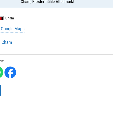
Cham, Klostermühle Altenmarkt
Cham
u Google Maps
EB Cham
len: