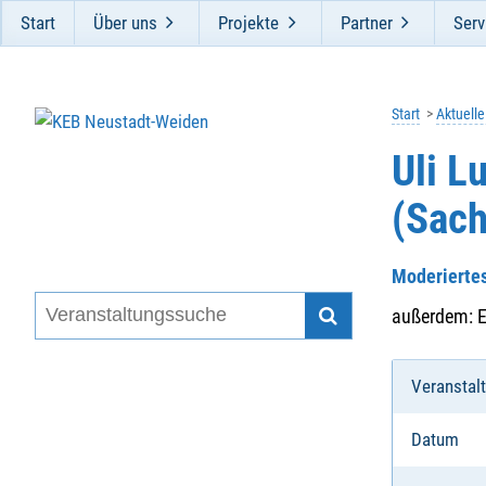
Start
Über uns
Projekte
Partner
Serv
Start
Aktuell
Uli L
(Sach
Moderiertes
außerdem: E
Veranstal
Datum