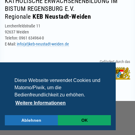
KATHOLISCHE ERWACHSENENBILDUNG IM
BISTUM REGENSBURG E.V.
Regionale
KEB Neustadt-Weiden
Lerchenfeldstraße 11
92637 Weiden
Telefon: 0961 634964-0
E-Mail:
info(at)keb-neustadt-weiden.de
Gefördert durch das
Diese Webseite verwendet Cookies und
Matomo/Piwik, um die
Bedienfreundlichkeit zu erhöhen.
Weitere Informationen
Ablehnen
OK