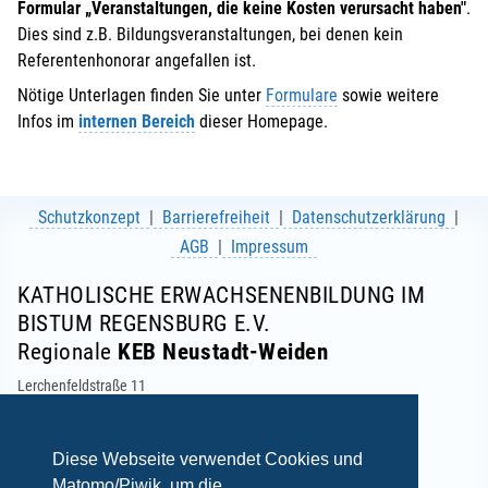
Formular „Veranstaltungen, die keine Kosten verursacht haben"
.
Dies sind z.B. Bildungsveranstaltungen, bei denen kein
Referentenhonorar angefallen ist.
Nötige Unterlagen finden Sie unter
Formulare
sowie weitere
Infos im
internen Bereich
dieser Homepage.
Schutzkonzept
Barrierefreiheit
Datenschutzerklärung
AGB
Impressum
KATHOLISCHE ERWACHSENENBILDUNG IM
BISTUM REGENSBURG E.V.
Regionale
KEB Neustadt-Weiden
Lerchenfeldstraße 11
92637 Weiden
Telefon: 0961 634964-0
E-Mail:
info(at)keb-neustadt-weiden.de
Diese Webseite verwendet Cookies und
Matomo/Piwik, um die