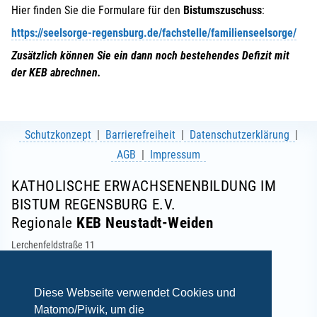
Hier finden Sie die Formulare für den
Bistumszuschuss
:
https://seelsorge-regensburg.de/fachstelle/familienseelsorge/
Zusätzlich können Sie ein dann noch bestehendes Defizit mit
der KEB abrechnen.
Schutzkonzept
Barrierefreiheit
Datenschutzerklärung
AGB
Impressum
KATHOLISCHE ERWACHSENENBILDUNG IM
BISTUM REGENSBURG E.V.
Regionale
KEB Neustadt-Weiden
Lerchenfeldstraße 11
92637 Weiden
Telefon: 0961 634964-0
E-Mail:
info(at)keb-neustadt-weiden.de
Diese Webseite verwendet Cookies und
Matomo/Piwik, um die