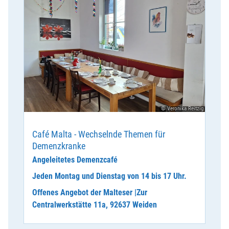
© Veronika Reitzig
Café Malta - Wechselnde Themen für
Demenzkranke
Angeleitetes Demenzcafé
Jeden Montag und Dienstag von 14 bis 17 Uhr.
Offenes Angebot der Malteser |Zur
Centralwerkstätte 11a, 92637 Weiden