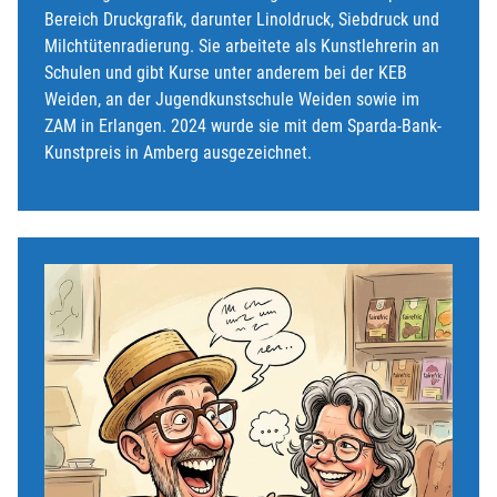
Bereich Druckgrafik, darunter Linoldruck, Siebdruck und
Milchtütenradierung. Sie arbeitete als Kunstlehrerin an
Schulen und gibt Kurse unter anderem bei der KEB
Weiden, an der Jugendkunstschule Weiden sowie im
ZAM in Erlangen. 2024 wurde sie mit dem Sparda-Bank-
Kunstpreis in Amberg ausgezeichnet.