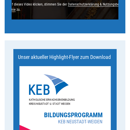
n Sie auf dieses Video klicken, stimmen Sie der
Datenschutzerklärung & Nutzungsbedingun
zrichtlinie
zu.
Unser aktueller Highlight-Flyer zum Download