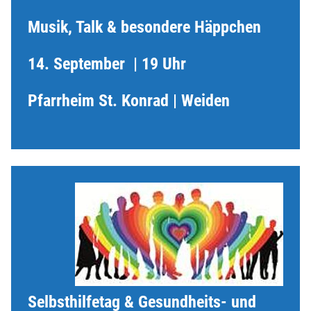
Musik, Talk & besondere Häppchen
14. September | 19 Uhr
Pfarrheim St. Konrad | Weiden
Selbsthilfetag & Gesundheits- und