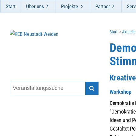
Start
Über uns
Projekte
Partner
Serv
Start
Aktuell
Demok
Stimm
Kreative
Workshop
Demokratie l
"Demokratie 
Ideen und P
Gestaltet Po