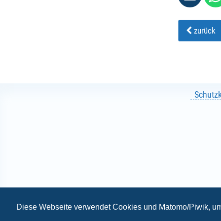
Nachna
zurück
Strasse 
Schutz
PLZ
*
:
Ort
*
:
Telefonnr
Diese Webseite verwendet Cookies und Matomo/Piwik, um 