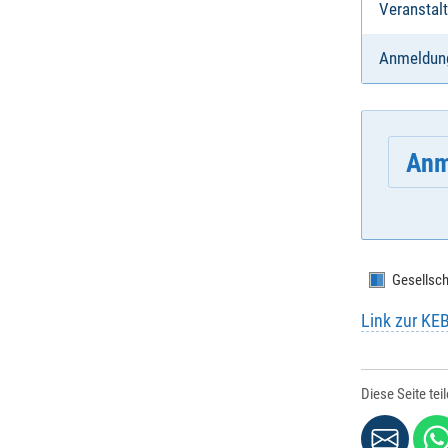
Veranstalt
Anmeldun
Anm
Gesellsch
E-Mail
*
:
Link zur KE
Vornam
Diese Seite tei