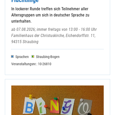
Windischeschenbach, St. Emmeram
In lockerer Runde treffen sich Teilnehmer aller
Wurz, St. Matthäus
Altersgruppen um sich in deutscher Sprache zu
unterhalten.
ab 07.08.2026; immer freitags von 13:00 - 16:00 Uhr
Familienhaus der Christuskirche, Eichendorffstr. 11,
Ackermann-Gemeinde Weiden / Neustadt/WN
94315 Straubing
Dekanate
Freunde und Förderer von Maria Kulm
Sprachen
Straubing-Bogen
Ges. für Christl. - Jüd. Zusammenarbeit
Veranstaltungsnr.: 10-26810
Haus Johannisthal
KAB-Kreisverband Weiden
Kath. Männerverein Weiden
KDFB Bezirk Neustadt/WN
KDFB Bezirk Vohenstrauß
KDFB Bezirk Weiden
KEB Neustadt-Weiden
KEB Neustadt-Weiden e.V.