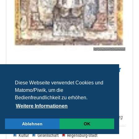
© Joachim Schamriss
Führungen durch die Schatzkammer
und die östlichen Krypten
Diese Webseite verwendet Cookies und
(Emmerams-(Ring-)) und
Matomo/Piwik, um die
Ramwoldkrypta.
Bedienfreundlichkeit zu erhöhen.
Weitere Informationen
Sa 08.08.2026, 15:00 Uhr
EmmeramForum, Emmeramsplatz 3, 93047 Regensburg
Ablehnen
OK
Kultur
Gesellschaft
Regensburg-Stadt