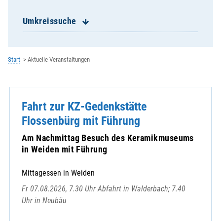
Letzau, St. Johann Nepomuk
Leuchtenberg, St. Margareta
Umkreissuche
Luhe, St. Martin - mit Oberwildenau
Mantel, St. Peter und Paul
Michldorf, St. Ulrich
Start
Aktuelle Veranstaltungen
Mockersdorf, St. Michael
Moosbach, St. Peter und Paul
Neuhaus, Hl. Geist
Fahrt zur KZ-Gedenkstätte
Neukirchen St. Christoph
Neustadt/WN, St. Georg
Flossenbürg mit Führung
Oberwildenau, St. Michael
Am Nachmittag Besuch des Keramikmuseums
Parkstein, St. Pankratius
in Weiden mit Führung
Pirk, Auferstehung Christi
Pleystein, St. Sigismund
Mittagessen in Weiden
Pressath, St. Georg
Fr 07.08.2026, 7.30 Uhr Abfahrt in Walderbach; 7.40
Püchersreuth, St. Peter und Paul
Uhr in Neubäu
Roggenstein, St. Erhard
Schirmitz, Maria Königin