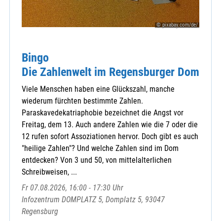
KLB-Kreisverband
KoKi Neustadt a. d. Waldnaab
© pixabay.com/de/
Malteser-Hospizdienst
Sodalenring e.V. Weiden
Sorgende Gemeinde Weiherhammer
Bingo
Speinshart Kloster - Begegnungsstätte
Die Zahlenwelt im Regensburger Dom
St.-Michaels-Bund
Viele Menschen haben eine Glückszahl, manche
wiederum fürchten bestimmte Zahlen.
Paraskavedekatriaphobie bezeichnet die Angst vor
Freitag, dem 13. Auch andere Zahlen wie die 7 oder die
12 rufen sofort Assoziationen hervor. Doch gibt es auch
"heilige Zahlen"? Und welche Zahlen sind im Dom
entdecken? Von 3 und 50, von mittelalterlichen
Schreibweisen, ...
Fr 07.08.2026, 16:00 - 17:30 Uhr
Infozentrum DOMPLATZ 5, Domplatz 5, 93047
Regensburg