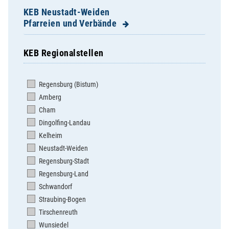
KEB Neustadt-Weiden
Pfarreien und Verbände
KEB Regionalstellen
Altenstadt/WN, Hl. Familie
Bechtsrieth, St. Josef
Regensburg (Bistum)
Burkhardsreuth, St. Jakob
Amberg
Eschenbach, St. Laurentius
Cham
Eslarn, Maria Himmelfahrt
Dingolfing-Landau
Etzenricht, St. Nikolaus
Kelheim
Floß, St. Johannes der Täufer
Neustadt-Weiden
Flossenbürg, St. Pankratius
Regensburg-Stadt
Grafenwöhr, Hl. Dreifaltigkeit
Regensburg-Land
Kaltenbrunn, St. Martin
Schwandorf
Kirchendemenreuth, St. Johannes
Straubing-Bogen
Kirchenthumbach, Mariä Himmelfahrt
Tirschenreuth
Kohlberg, Herz Jesu
Wunsiedel