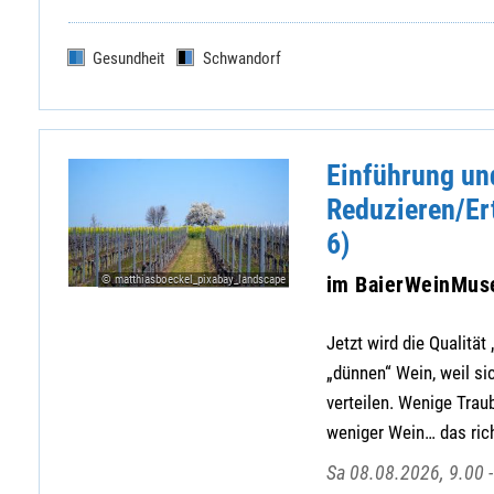
Gesundheit
Schwandorf
Einführung und
Reduzieren/Er
6)
im BaierWeinMu
© matthiasboeckel_pixabay_landscape
Jetzt wird die Qualitä
„dünnen“ Wein, weil si
verteilen. Wenige Trau
weniger Wein… das ric
Sa 08.08.2026, 9.00 -