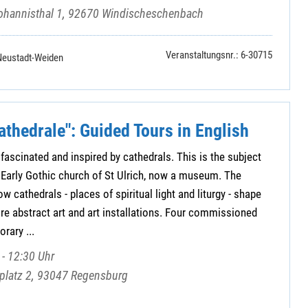
ohannisthal 1, 92670 Windischeschenbach
Veranstaltungsnr.: 6-30715
Neustadt-Weiden
athedrale": Guided Tours in English
fascinated and inspired by cathedrals. This is the subject
he Early Gothic church of St Ulrich, now a museum. The
w cathedrals - places of spiritual light and liturgy - shape
ire abstract art and art installations. Four commissioned
rary ...
- 12:30 Uhr
mplatz 2, 93047 Regensburg