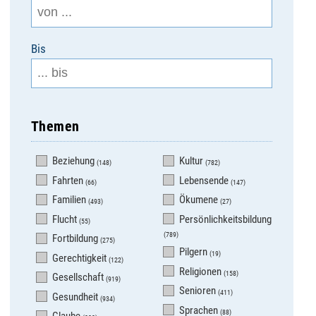
Bis
Themen
Beziehung
Kultur
(148)
(782)
Fahrten
Lebensende
(66)
(147)
Familien
Ökumene
(493)
(27)
Flucht
Persönlichkeitsbildung
(55)
(789)
Fortbildung
(275)
Pilgern
(19)
Gerechtigkeit
(122)
Religionen
(158)
Gesellschaft
(919)
Senioren
(411)
Gesundheit
(934)
Sprachen
(88)