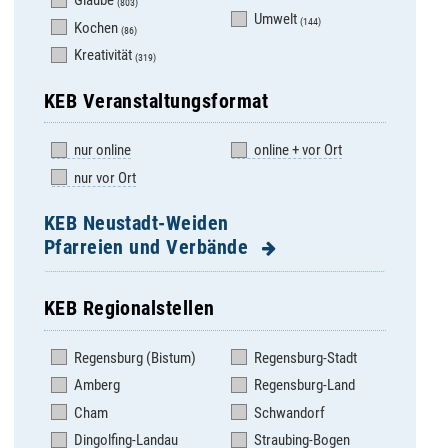
Glaube
(803)
Umwelt
(144)
Kochen
(86)
Kreativität
(319)
KEB Veranstaltungsformat
nur online
online + vor Ort
nur vor Ort
KEB Neustadt-Weiden
Pfarreien und Verbände
KEB Regionalstellen
Altenstadt/WN, Hl.
Pirk, Auferstehung
Familie
Christi
Regensburg (Bistum)
Regensburg-Stadt
Bechtsrieth, St. Josef
Pleystein, St.
Amberg
Regensburg-Land
Sigismund
Burkhardsreuth, St.
Cham
Schwandorf
Jakob
Pressath, St. Georg
Dingolfing-Landau
Straubing-Bogen