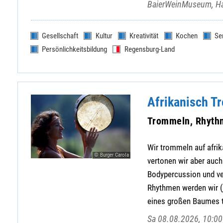
BaierWeinMuseum, Ha
Gesellschaft
Kultur
Kreativität
Kochen
Se
Persönlichkeitsbildung
Regensburg-Land
Afrikanisch 
Trommeln, Rhyth
Wir trommeln auf afr
© Burger Carola
vertonen wir aber auc
Bodypercussion und ver
Rhythmen werden wir (
eines großen Baumes t
Sa 08.08.2026, 10:00 