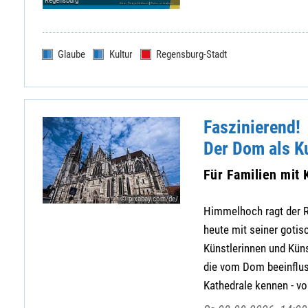
Regensburg
Glaube
Kultur
Regensburg-Stadt
Faszinierend!
Der Dom als K
Für Familien mit 
© pixabay.com/de/
Himmelhoch ragt der R
heute mit seiner gotis
Künstlerinnen und Küns
die vom Dom beeinflus
Kathedrale kennen - von