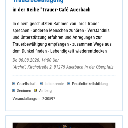
KLB-Kreisverband
KoKi Neustadt a. d. Waldnaab
in der Reihe "Trauer-Café Auerbach
Malteser-Hospizdienst
Sodalenring e.V. Weiden
In einem geschützten Rahmen von ihrer Trauer
Sorgende Gemeinde Weiherhammer
sprechen - anderen Menschen zuhören - Verständnis
Speinshart Kloster - Begegnungsstätte
und Unterstützung erfahren und Anregungen zur
St.-Michaels-Bund
Trauerbewältigung empfangen - zusammen Wege aus
dem Dunkel finden - Lebendigkeit wiederentdecken
Do 06.08.2026, 14:00 Uhr
"Arche", Kirchstraße 2, 91275 Auerbach in der Oberpfalz
Gesellschaft
Lebensende
Persönlichkeitsbildung
Senioren
Amberg
Veranstaltungsnr.: 2-30597