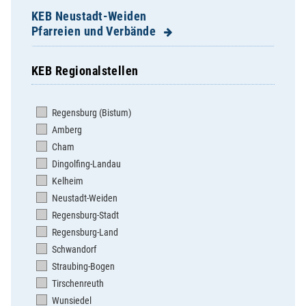
KEB Neustadt-Weiden
Pfarreien und Verbände
KEB Regionalstellen
Altenstadt/WN, Hl. Familie
Bechtsrieth, St. Josef
Regensburg (Bistum)
Burkhardsreuth, St. Jakob
Amberg
Eschenbach, St. Laurentius
Cham
Eslarn, Maria Himmelfahrt
Dingolfing-Landau
Etzenricht, St. Nikolaus
Kelheim
Floß, St. Johannes der Täufer
Neustadt-Weiden
Flossenbürg, St. Pankratius
Regensburg-Stadt
Grafenwöhr, Hl. Dreifaltigkeit
Regensburg-Land
Kaltenbrunn, St. Martin
Schwandorf
Kirchendemenreuth, St. Johannes
Straubing-Bogen
Kirchenthumbach, Mariä Himmelfahrt
Tirschenreuth
Kohlberg, Herz Jesu
Wunsiedel