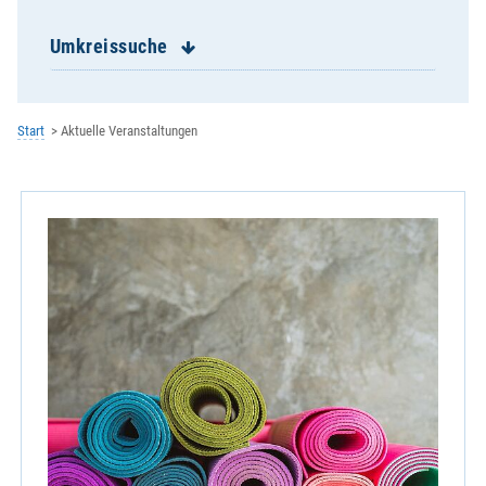
Letzau, St. Johann Nepomuk
Leuchtenberg, St. Margareta
Umkreissuche
Luhe, St. Martin - mit Oberwildenau
Mantel, St. Peter und Paul
Michldorf, St. Ulrich
Start
Aktuelle Veranstaltungen
Mockersdorf, St. Michael
Moosbach, St. Peter und Paul
Neuhaus, Hl. Geist
Neukirchen St. Christoph
Neustadt/WN, St. Georg
Oberwildenau, St. Michael
Parkstein, St. Pankratius
Pirk, Auferstehung Christi
Pleystein, St. Sigismund
Pressath, St. Georg
Püchersreuth, St. Peter und Paul
Roggenstein, St. Erhard
Schirmitz, Maria Königin