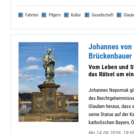
Fahrten
Pilgern
Kultur
Gesellschaft
Glaub
Johannes von 
Brückenbauer 
Vom Leben und St
das Rätsel um ei
Johannes Nepomuk gilt 
des Beichtgeheimnisse
Glauben heraus, dass e
seine Statue auf der Ka
© Ludek Wikipedia
katholischen Bayern, Ös
Mo 14.09.2026, 19:0