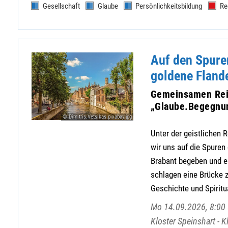
Gesellschaft
Glaube
Persönlichkeitsbildung
Re
Auf den Spure
goldene Fland
Gemeinsamen Rei
„Glaube.Begegnun
© Dimitris.Vetsikas.pixabay.jpg
Unter der geistlichen
wir uns auf die Spure
Brabant begeben und e
schlagen eine Brücke z
Geschichte und Spiritua
Mo 14.09.2026, 8:00 
Kloster Speinshart - 