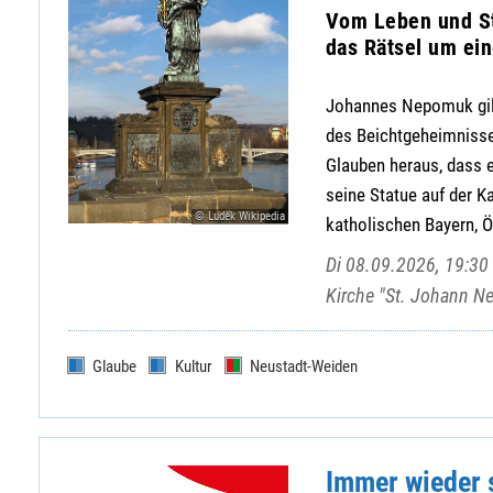
Vom Leben und St
das Rätsel um ei
Johannes Nepomuk gilt 
des Beichtgeheimnisse
Glauben heraus, dass e
seine Statue auf der Ka
© Ludek Wikipedia
katholischen Bayern, Ös
Di 08.09.2026, 19:30
Kirche "St. Johann N
Glaube
Kultur
Neustadt-Weiden
Immer wieder 