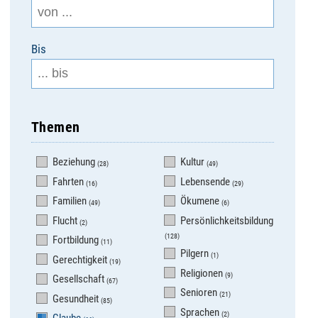
Bis
Themen
Beziehung
Kultur
(28)
(49)
Fahrten
Lebensende
(16)
(29)
Familien
Ökumene
(49)
(6)
Flucht
Persönlichkeitsbildung
(2)
(128)
Fortbildung
(11)
Pilgern
(1)
Gerechtigkeit
(19)
Religionen
(9)
Gesellschaft
(67)
Senioren
(21)
Gesundheit
(85)
Sprachen
(2)