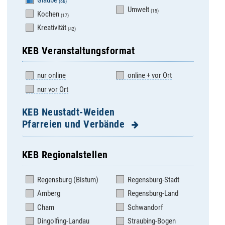
Glaube
(66)
Umwelt
(15)
Kochen
(17)
Kreativität
(42)
KEB Veranstaltungsformat
nur online
online + vor Ort
nur vor Ort
KEB Neustadt-Weiden
Pfarreien und Verbände
KEB Regionalstellen
Altenstadt/WN, Hl.
Pirk, Auferstehung
Familie
Christi
Regensburg (Bistum)
Regensburg-Stadt
Bechtsrieth, St. Josef
Pleystein, St.
Amberg
Regensburg-Land
Sigismund
Burkhardsreuth, St.
Cham
Schwandorf
Jakob
Pressath, St. Georg
Dingolfing-Landau
Straubing-Bogen