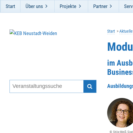
Start
Über uns
Projekte
Partner
Serv
Start
Aktuell
Modu
im Ausb
Busines
Ausbildung
© Stilp-Weiß Sigr