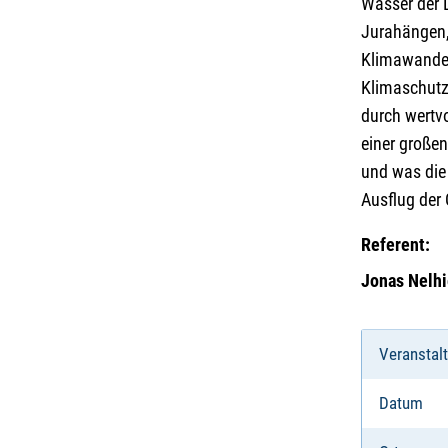
Wasser der 
Jurahängen,
Klimawandel
Klimaschutz
durch wertv
einer große
und was die
Ausflug der 
Referent:
Jonas Nelhi
Veranstal
Datum