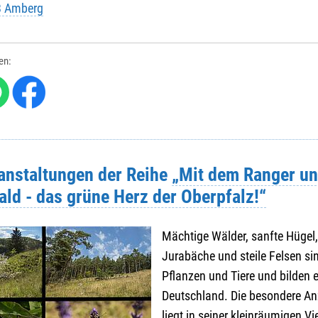
B Amberg
len:
ranstaltungen der Reihe
„Mit dem Ranger un
ld - das grüne Herz der Oberpfalz!“
Mächtige Wälder, sanfte Hügel
Jurabäche und steile Felsen si
Pflanzen und Tiere und bilden 
Deutschland. Die besondere An
liegt in seiner kleinräumigen V