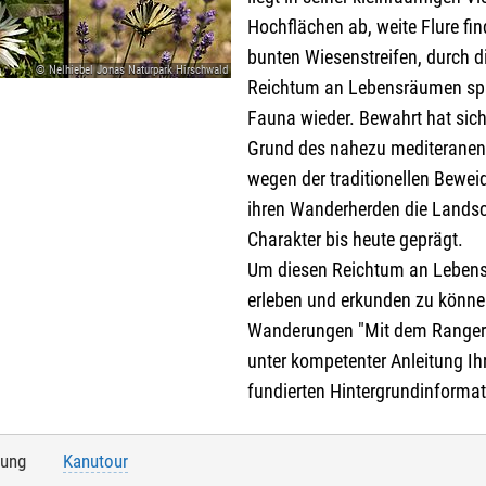
Hochflächen ab, weite Flure fi
bunten Wiesenstreifen, durch d
© Nelhiebel Jonas Naturpark Hirschwald
Reichtum an Lebensräumen spie
Fauna wieder. Bewahrt hat sich
Grund des nahezu mediteranen 
wegen der traditionellen Bewei
ihren Wanderherden die Landsch
Charakter bis heute geprägt.
Um diesen Reichtum an Leben
erleben und erkunden zu können
Wanderungen "Mit dem Ranger u
unter kompetenter Anleitung I
fundierten Hintergrundinformat
tung
Kanutour