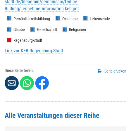
stadt.de/fileadmin/gemeinsam/Online-
Bildung/Teilnehmerinformation-keb.pdf
Vorname
*
:
Persönlichkeitsbildung
Ökumene
Lebensende
Glaube
Gesellschaft
Religionen
Nachname
*
:
Regensburg-Stadt
Link zur KEB Regensburg-Stadt
Strasse / Hausnr.
*
:
Diese Seite teilen:
Seite drucken
PLZ
*
:
Ort
*
:
Alle Veranstaltungen dieser Reihe
Telefonnr.
*
: