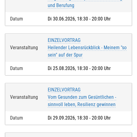
und Berufung
Kontoinhaber/-in bin oder über das Einverständnis
verfüge, dass vom entsprechenden Konto die
Datum
Di 30.06.2026, 18:30 - 20:00 Uhr
Teilnahmegebühr eingezogen wird.
Kontoinhaber/-in
*
:
EINZELVORTRAG
Veranstaltung
Heilender Lebensrückblick - Meinem "so
Name der Bank
*
:
sein" auf der Spur
Datum
Di 25.08.2026, 18:30 - 20:00 Uhr
IBAN
*
:
EINZELVORTRAG
Veranstaltung
Vom Gesunden zum Gesüntlichen -
sinnvoll leben, Resilienz gewinnen
Ich akzeptiere die
Nutzungsbedingungen (AGB)
. Die
Datum
Di 29.09.2026, 18:30 - 20:00 Uhr
Widerrufsbelehrung
habe ich zur Kenntnis genommen
und ich bestätige, dass ich das 16. Lebensjahr
vollendet habe.*