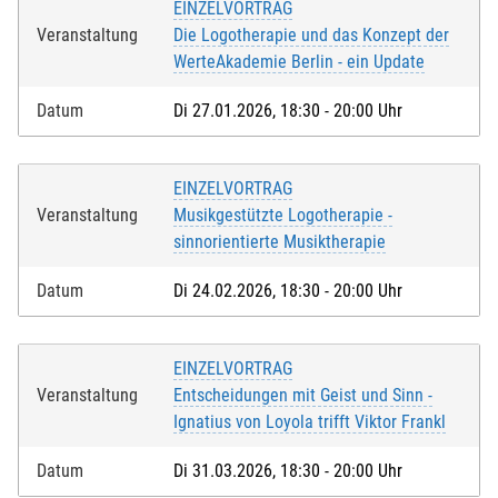
EINZELVORTRAG
Veranstaltung
Die Logotherapie und das Konzept der
WerteAkademie Berlin - ein Update
Weitere Angaben, die Sie der KEB mitteilen möchten:
Datum
Di 27.01.2026, 18:30 - 20:00 Uhr
Weitere Personen (ab 15 Jahren)
EINZELVORTRAG
Veranstaltung
Musikgestützte Logotherapie -
für die weiteren Personen übernimmt der Anmelder die
sinnorientierte Musiktherapie
Kosten
Datum
Di 24.02.2026, 18:30 - 20:00 Uhr
Ich melde weitere Personen an (ab 15 Jahren)
EINZELVORTRAG
Bei Veranstaltungen mit Kindern:
Veranstaltung
Entscheidungen mit Geist und Sinn -
Ignatius von Loyola trifft Viktor Frankl
Kind mit anmelden
Datum
Di 31.03.2026, 18:30 - 20:00 Uhr