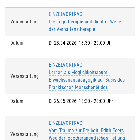
EINZELVORTRAG
Veranstaltung
Die Logotherapie und die drei Wellen
der Verhaltenstherapie
Datum
Di 28.04.2026, 18:30 - 20:00 Uhr
EINZELVORTRAG
Lernen als Möglichkeitsraum -
Veranstaltung
Erwachsenenpädagogik auf Basis des
Frankl’schen Menschenbildes
Lastschrift
Datum
Di 26.05.2026, 18:30 - 20:00 Uhr
Mit der Anmeldung willige ich ein, dass die
Teilnahmegebühr vom angegebenen Konto
EINZELVORTRAG
eingezogen wird.
Vom Trauma zur Freiheit. Edith Egers
Veranstaltung
Weg der logotherapeutischen Heilung
Mit der Anmeldung versichere ich, dass ich