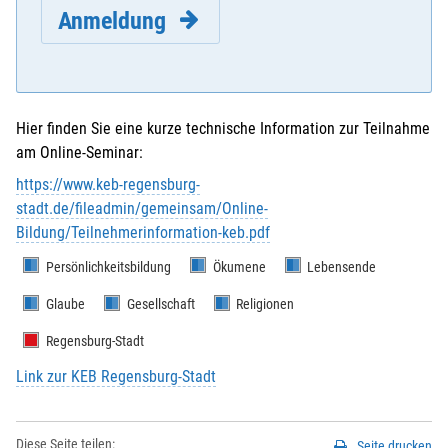
Anmeldung
Hier finden Sie eine kurze technische Information zur Teilnahme
am Online-Seminar:
E-Mail
*
:
https://www.keb-regensburg-
stadt.de/fileadmin/gemeinsam/Online-
Bildung/Teilnehmerinformation-keb.pdf
Vorname
*
:
Persönlichkeitsbildung
Ökumene
Lebensende
Glaube
Gesellschaft
Religionen
Nachname
*
:
Regensburg-Stadt
Link zur KEB Regensburg-Stadt
Strasse / Hausnr.
*
:
Diese Seite teilen:
Seite drucken