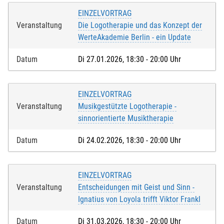
EINZELVORTRAG
Veranstaltung
Die Logotherapie und das Konzept der
IBAN
*
:
WerteAkademie Berlin - ein Update
Datum
Di 27.01.2026, 18:30 - 20:00 Uhr
Ich akzeptiere die
Nutzungsbedingungen (AGB)
. Die
EINZELVORTRAG
Widerrufsbelehrung
habe ich zur Kenntnis genommen
Veranstaltung
Musikgestützte Logotherapie -
und ich bestätige, dass ich das 16. Lebensjahr
sinnorientierte Musiktherapie
vollendet habe.*
Datum
Di 24.02.2026, 18:30 - 20:00 Uhr
Bei Feldern mit * handelt es sich um Pflichtfelder.
EINZELVORTRAG
Veranstaltung
Entscheidungen mit Geist und Sinn -
Ignatius von Loyola trifft Viktor Frankl
Datum
Di 31.03.2026, 18:30 - 20:00 Uhr