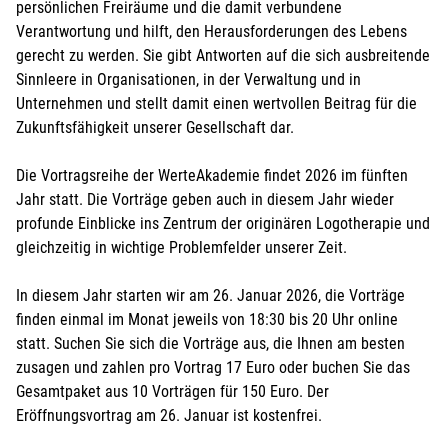
persönlichen Freiräume und die damit verbundene
Verantwortung und hilft, den Herausforderungen des Lebens
gerecht zu werden. Sie gibt Antworten auf die sich ausbreitende
Sinnleere in Organisationen, in der Verwaltung und in
Unternehmen und stellt damit einen wertvollen Beitrag für die
Lastschrift
Zukunftsfähigkeit unserer Gesellschaft dar.
Mit der Anmeldung willige ich ein, dass die
Die Vortragsreihe der WerteAkademie findet 2026 im fünften
Teilnahmegebühr vom angegebenen Konto
Jahr statt. Die Vorträge geben auch in diesem Jahr wieder
eingezogen wird.
profunde Einblicke ins Zentrum der originären Logotherapie und
gleichzeitig in wichtige Problemfelder unserer Zeit.
Mit der Anmeldung versichere ich, dass ich
Kontoinhaber/-in bin oder über das Einverständnis
In diesem Jahr starten wir am 26. Januar 2026, die Vorträge
verfüge, dass vom entsprechenden Konto die
finden einmal im Monat jeweils von 18:30 bis 20 Uhr online
Teilnahmegebühr eingezogen wird.
statt. Suchen Sie sich die Vorträge aus, die Ihnen am besten
Kontoinhaber/-in
*
:
zusagen und zahlen pro Vortrag 17 Euro oder buchen Sie das
Gesamtpaket aus 10 Vorträgen für 150 Euro. Der
Eröffnungsvortrag am 26. Januar ist kostenfrei.
Name der Bank
*
: