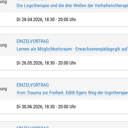
tung
der Bank
*
:
Die Logotherapie und die drei Wellen der Verhaltenstherap
Di 28.04.2026, 18:30 - 20:00 Uhr
*
:
EINZELVORTRAG
tung
Lernen als Möglichkeitsraum - Erwachsenenpädagogik auf
Di 26.05.2026, 18:30 - 20:00 Uhr
eptiere die
Nutzungsbedingungen (AGB)
. Die
Widerrufsbelehrung
ha
ge, dass ich das 16. Lebensjahr vollendet habe.*
EINZELVORTRAG
tung
ern mit * handelt es sich um Pflichtfelder.
Vom Trauma zur Freiheit. Edith Egers Weg der logotherape
Di 30.06.2026, 18:30 - 20:00 Uhr