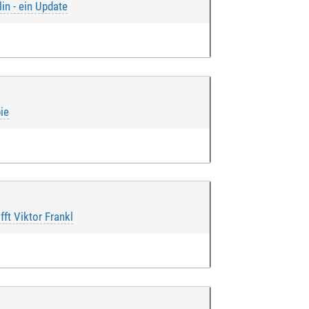
in - ein Update
ie
ngegebenen Konto eingezogen wird.
 über das Einverständnis verfüge,
fft Viktor Frankl
rd.