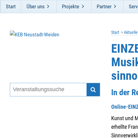
Start
Über uns
Projekte
Partner
Serv
Start
Aktuell
EINZ
Musik
sinno
In der R
Online-EI
Kunst und Mu
erhellte Fra
Sinnverwirk