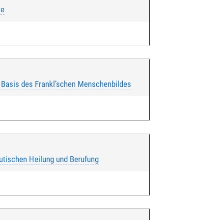
ie
 Basis des Frankl’schen Menschenbildes
be ich zur Kenntnis genommen und ich
utischen Heilung und Berufung