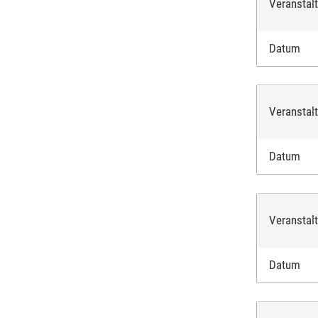
Veranstal
Name 
Datum
IBAN
Veranstal
Datum
Ich akz
bestäti
Veranstal
Bei Feld
Datum