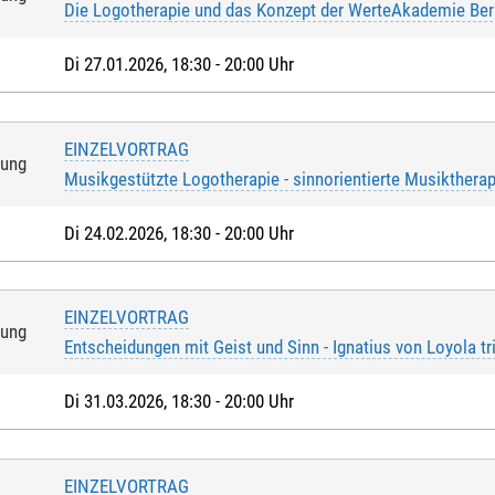
Die Logotherapie und das Konzept der WerteAkademie Berl
Di 27.01.2026, 18:30 - 20:00 Uhr
EINZELVORTRAG
tung
Musikgestützte Logotherapie - sinnorientierte Musiktherap
chrift
Di 24.02.2026, 18:30 - 20:00 Uhr
er Anmeldung willige ich ein, dass die Teilnahmegebühr vom a
EINZELVORTRAG
er Anmeldung versichere ich, dass ich Kontoinhaber/-in bin oder
tung
Entscheidungen mit Geist und Sinn - Ignatius von Loyola tri
vom entsprechenden Konto die Teilnahmegebühr eingezogen wi
Di 31.03.2026, 18:30 - 20:00 Uhr
inhaber/-in
*
:
EINZELVORTRAG