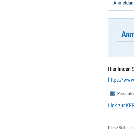
Anmeldun
Anm
Hier finden 
E-Mail
*
:
https://www
Persönlic
Vornam
Link zur KE
Diese Seite tei
Nachna