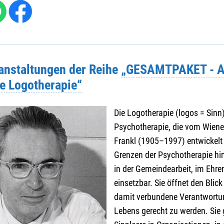
/ Hausnr.
*
:
ranstaltungen der Reihe
„GESAMTPAKET - 
re Logotherapie“
Die Logotherapie (logos = Sinn) 
Psychotherapie, die vom Wiener
Frankl (1905–1997) entwickelt
Grenzen der Psycho­therapie hin
in der Gemeindearbeit, im Ehr
einsetzbar. Sie öffnet den Blic
.
*
:
damit verbundene Verantwortun
Lebens gerecht zu werden. Sie 