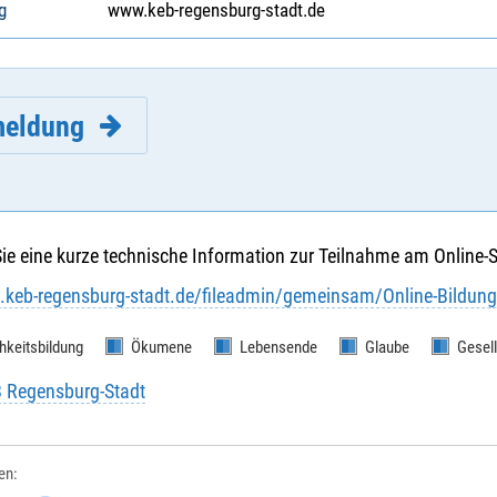
g
www.keb-regensburg-stadt.de
eldung
Sie eine kurze technische Information zur Teilnahme am Online-
.keb-regensburg-stadt.de/fileadmin/gemeinsam/Online-Bildung
hkeitsbildung
Ökumene
Lebensende
Glaube
Gesel
e
*
:
B Regensburg-Stadt
len:
me
*
: