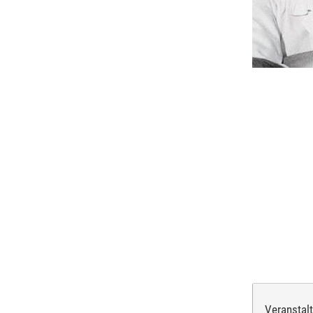
Weitere 
Beachten 
Weiter
für die 
Ich m
Bei Ve
Kind 
Veranstal