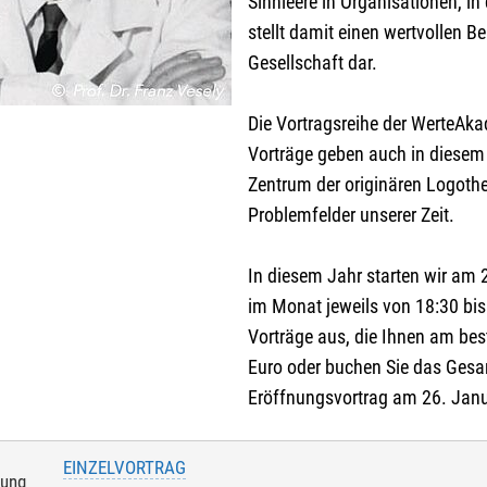
Sinnleere in Organisationen, i
Angaben, die Sie der KEB mitteilen möchten:
stellt damit einen wertvollen Be
Sie hierzu evtl. das Feld
ANMELDUNG
in der Veranstaltungsbesch
Gesellschaft dar.
Die Vortragsreihe der WerteAka
Vorträge geben auch in diesem 
e Personen (ab 15 Jahren)
Zentrum der originären Logother
weiteren Personen übernimmt der Anmelder die Kosten
Problemfelder unserer Zeit.
elde weitere Personen an (ab 15 Jahren)
In diesem Jahr starten wir am 
im Monat jeweils von 18:30 bis 
ranstaltungen mit Kindern:
Vorträge aus, die Ihnen am be
mit anmelden
Euro oder buchen Sie das Gesa
Eröffnungsvortrag am 26. Janua
EINZELVORTRAG
tung