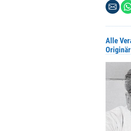
Strasse 
Alle Ve
Originä
PLZ
*
:
Ort
*
:
Telefonnr