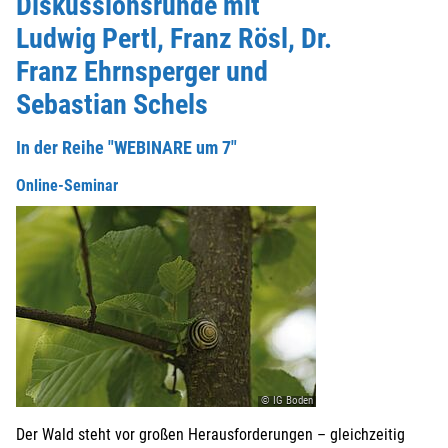
Diskussionsrunde mit
Ludwig Pertl, Franz Rösl, Dr.
Franz Ehrnsperger und
Sebastian Schels
In der Reihe "WEBINARE um 7"
Online-Seminar
© IG Boden
Der Wald steht vor großen Herausforderungen – gleichzeitig