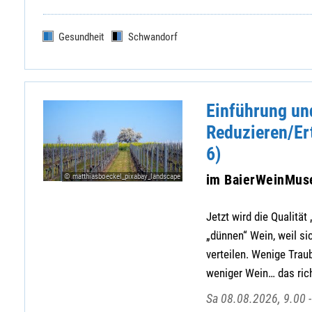
Gesundheit
Schwandorf
Einführung und
Reduzieren/Er
6)
im BaierWeinMu
© matthiasboeckel_pixabay_landscape
Jetzt wird die Qualitä
„dünnen“ Wein, weil si
verteilen. Wenige Trau
weniger Wein… das ric
Sa 08.08.2026, 9.00 -