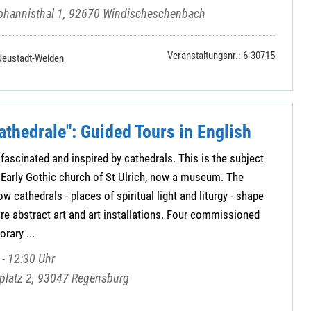
ohannisthal 1, 92670 Windischeschenbach
Veranstaltungsnr.: 6-30715
Neustadt-Weiden
athedrale": Guided Tours in English
fascinated and inspired by cathedrals. This is the subject
he Early Gothic church of St Ulrich, now a museum. The
w cathedrals - places of spiritual light and liturgy - shape
ire abstract art and art installations. Four commissioned
rary ...
- 12:30 Uhr
mplatz 2, 93047 Regensburg