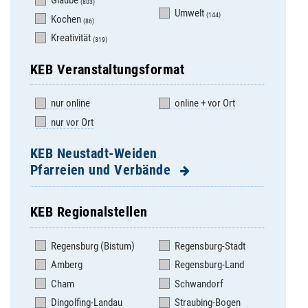
Glaube
(803)
Umwelt
(144)
Kochen
(86)
Kreativität
(319)
KEB Veranstaltungsformat
nur online
online + vor Ort
nur vor Ort
KEB Neustadt-Weiden
Pfarreien und Verbände
KEB Regionalstellen
Altenstadt/WN, Hl.
Pirk, Auferstehung
Familie
Christi
Regensburg (Bistum)
Regensburg-Stadt
Bechtsrieth, St. Josef
Pleystein, St.
Amberg
Regensburg-Land
Sigismund
Burkhardsreuth, St.
Cham
Schwandorf
Jakob
Pressath, St. Georg
Dingolfing-Landau
Straubing-Bogen