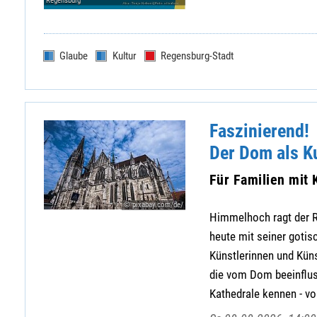
Regensburg
Glaube
Kultur
Regensburg-Stadt
Faszinierend!
Der Dom als K
Für Familien mit 
© pixabay.com/de/
Himmelhoch ragt der R
heute mit seiner gotis
Künstlerinnen und Küns
die vom Dom beeinflus
Kathedrale kennen - von