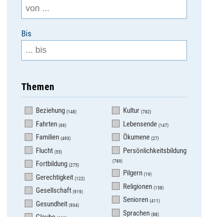
Bis
Themen
Beziehung
Kultur
(148)
(782)
Fahrten
Lebensende
(66)
(147)
Familien
Ökumene
(493)
(27)
Flucht
Persönlichkeitsbildung
(55)
(789)
Fortbildung
(275)
Pilgern
(19)
Gerechtigkeit
(122)
Religionen
(158)
Gesellschaft
(919)
Senioren
(411)
Gesundheit
(934)
Sprachen
(88)