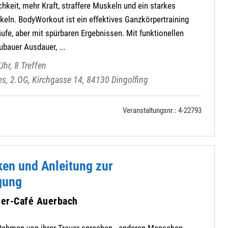
hkeit, mehr Kraft, straffere Muskeln und ein starkes
keln. BodyWorkout ist ein effektives Ganzkörpertraining
ufe, aber mit spürbaren Ergebnissen. Mit funktionellen
ubauer Ausdauer, ...
hr, 8 Treffen
es, 2.OG, Kirchgasse 14, 84130 Dingolfing
Veranstaltungsnr.: 4-22793
en und Anleitung zur
gung
auer-Café Auerbach
Rahmen von ihrer Trauer sprechen - anderen Menschen