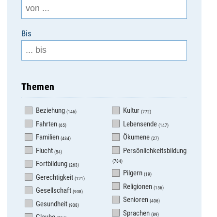
Bis
Themen
Beziehung
Kultur
(146)
(772)
Fahrten
Lebensende
(65)
(147)
Familien
Ökumene
(484)
(27)
Flucht
Persönlichkeitsbildung
(54)
(784)
Fortbildung
(263)
Pilgern
(19)
Gerechtigkeit
(121)
Religionen
(156)
Gesellschaft
(908)
Senioren
(406)
Gesundheit
(938)
Sprachen
(89)