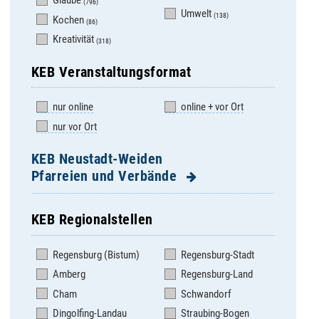
Glaube
(796)
Umwelt
(138)
Kochen
(86)
Kreativität
(318)
KEB Veranstaltungsformat
nur online
online + vor Ort
nur vor Ort
KEB Neustadt-Weiden
Pfarreien und Verbände
KEB Regionalstellen
Altenstadt/WN, Hl.
Pirk, Auferstehung
Familie
Christi
Regensburg (Bistum)
Regensburg-Stadt
Bechtsrieth, St. Josef
Pleystein, St.
Amberg
Regensburg-Land
Sigismund
Burkhardsreuth, St.
Cham
Schwandorf
Jakob
Pressath, St. Georg
Dingolfing-Landau
Straubing-Bogen