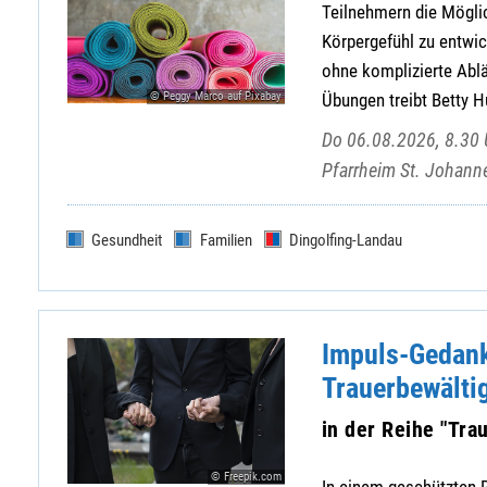
Teilnehmern die Möglic
Körpergefühl zu entwic
ohne komplizierte Ablä
© Peggy Marco auf Pixabay
Übungen treibt Betty H
Do 06.08.2026, 8.30 U
Pfarrheim St. Johann
Gesundheit
Familien
Dingolfing-Landau
Impuls-Gedank
Trauerbewälti
in der Reihe "Tr
© Freepik.com
In einem geschützten 